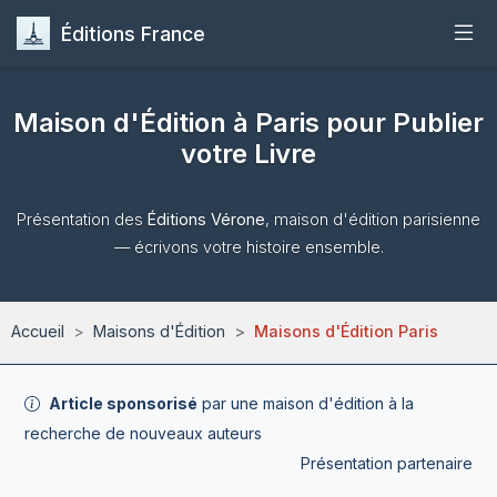
Éditions France
Accueil
Maison d'Édition à Paris pour Publier
votre Livre
Publier
Présentation des
Éditions Vérone
, maison d'édition parisienne
Maisons d'Édition
— écrivons votre histoire ensemble.
Guides
Accueil
Maisons d'Édition
Maisons d'Édition Paris
Formation
Quiz
Article sponsorisé
par une maison d'édition à la
recherche de nouveaux auteurs
Présentation partenaire
Contact