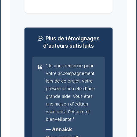
Plus de témoignages
d'auteurs satisfaits
"Je vous remercie pour
votre accompagnement
lors de ce projet, votre
présence m'a été d'une
grande aide. Vous êtes
une maison d'édition
vraiment à l'écoute et
bienveillante."
— Annaick