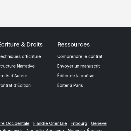
Écriture & Droits
Ressources
echniques d'Écriture
Comprendre le contrat
tructure Narrative
Envoyer un manuscrit
roits d'Auteur
Éditer de la poésie
ontrat d'Édition
Éditer à Paris
dre Occidentale
Flandre Orientale
Fribourg
Genève
-Brunswick
Nouvelle-Aquitaine
Nouvelle-Écosse