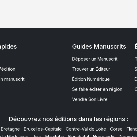
apides
Guides Manuscrits
Déposer un Manuscrit
T
'édition
Trouver un Éditeur
S
on manuscrit
Édition Numérique
D
Se faire éditer en région
C
Vendre Son Livre
Découvrez nos éditions dans les régions :
Bretagne
Bruxelles-Capitale
Centre-Val de Loire
Corse
Flan
e la Madeleine
Jura
Manitoba
Neuchâtel
Normandie
Nouveau