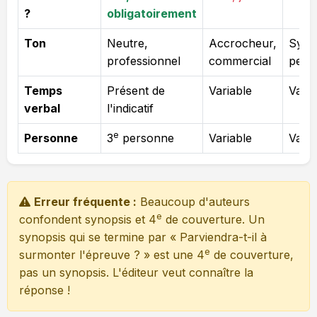
?
obligatoirement
Ton
Neutre,
Accrocheur,
Synth
professionnel
commercial
perc
Temps
Présent de
Variable
Varia
verbal
l'indicatif
e
Personne
3
personne
Variable
Varia
Erreur fréquente :
Beaucoup d'auteurs
e
confondent synopsis et 4
de couverture. Un
synopsis qui se termine par « Parviendra-t-il à
e
surmonter l'épreuve ? » est une 4
de couverture,
pas un synopsis. L'éditeur veut connaître la
réponse !