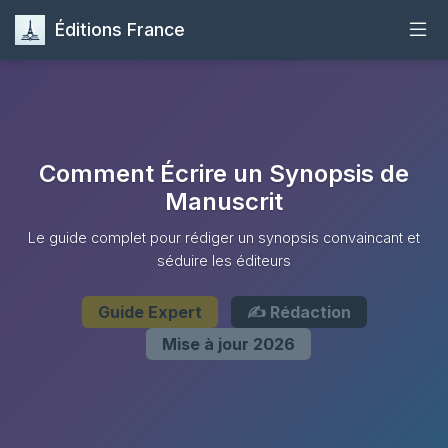
Éditions France
Accueil
Publier
Comment Écrire un Synopsis de
Maisons d'Édition
Manuscrit
Le guide complet pour rédiger un synopsis convaincant et
Guides
séduire les éditeurs
Formation
Guide Expert
✍️ Rédaction
Mise à jour 2026
Quiz
Contact