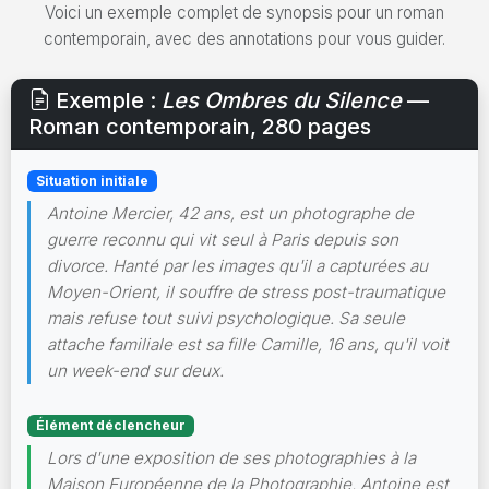
Voici un exemple complet de synopsis pour un roman
contemporain, avec des annotations pour vous guider.
Exemple :
Les Ombres du Silence
—
Roman contemporain, 280 pages
Situation initiale
Antoine Mercier, 42 ans, est un photographe de
guerre reconnu qui vit seul à Paris depuis son
divorce. Hanté par les images qu'il a capturées au
Moyen-Orient, il souffre de stress post-traumatique
mais refuse tout suivi psychologique. Sa seule
attache familiale est sa fille Camille, 16 ans, qu'il voit
un week-end sur deux.
Élément déclencheur
Lors d'une exposition de ses photographies à la
Maison Européenne de la Photographie, Antoine est