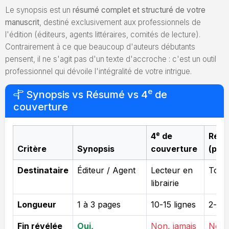
Le synopsis est un
résumé complet et structuré de votre
manuscrit
, destiné exclusivement aux professionnels de
l'édition (éditeurs, agents littéraires, comités de lecture).
Contrairement à ce que beaucoup d'auteurs débutants
pensent, il ne s'agit pas d'un texte d'accroche : c'est un outil
professionnel qui dévoile l'intégralité de votre intrigue.
e
Synopsis vs Résumé vs 4
de
couverture
e
4
de
Rés
Critère
Synopsis
couverture
(pitc
Destinataire
Éditeur / Agent
Lecteur en
Tout 
librairie
Longueur
1 à 3 pages
10-15 lignes
2-3 
Fin révélée
Oui,
Non, jamais
Non