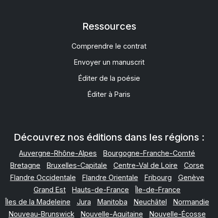
Ressources
Comprendre le contrat
Envoyer un manuscrit
Éditer de la poésie
Éditer à Paris
Découvrez nos éditions dans les régions :
Auvergne-Rhône-Alpes
Bourgogne-Franche-Comté
Bretagne
Bruxelles-Capitale
Centre-Val de Loire
Corse
Flandre Occidentale
Flandre Orientale
Fribourg
Genève
Grand Est
Hauts-de-France
Île-de-France
Îles de la Madeleine
Jura
Manitoba
Neuchâtel
Normandie
Nouveau-Brunswick
Nouvelle-Aquitaine
Nouvelle-Écosse