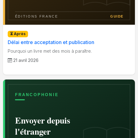
⏳ Après
Délai entre acceptation et publication
Pourquoi un livre met des mois à paraître.
21 avril 2026