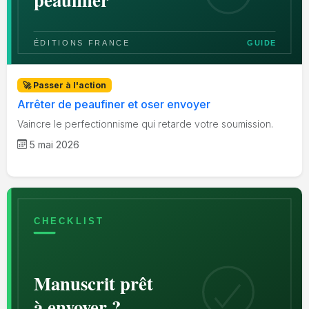
🚀 Passer à l'action
Arrêter de peaufiner et oser envoyer
Vaincre le perfectionnisme qui retarde votre soumission.
5 mai 2026