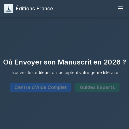
Éditions France
Accueil
Publier
Maisons d'Édition
Où Envoyer son Manuscrit en 2026 ?
Guides
Trouvez les éditeurs qui acceptent votre genre littéraire
Centre d'Aide Complet
Guides Experts
Formation
Quiz
Contact