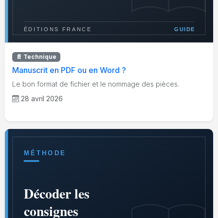
📄 Technique
Manuscrit en PDF ou en Word ?
Le bon format de fichier et le nommage des pièces.
28 avril 2026