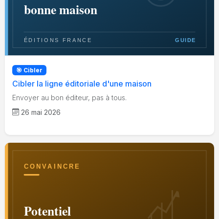
🎯 Cibler
Cibler la ligne éditoriale d'une maison
Envoyer au bon éditeur, pas à tous.
26 mai 2026