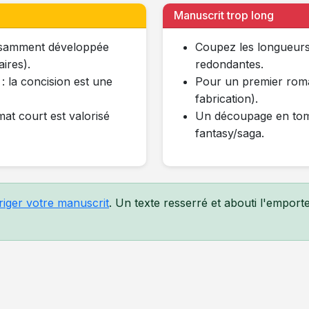
Manuscrit trop long
ffisamment développée
Coupez les longueurs
ires).
redondantes.
 : la concision est une
Pour un premier roma
fabrication).
at court est valorisé
Un découpage en tome
fantasy/saga.
rriger votre manuscrit
. Un texte resserré et abouti l'emporte