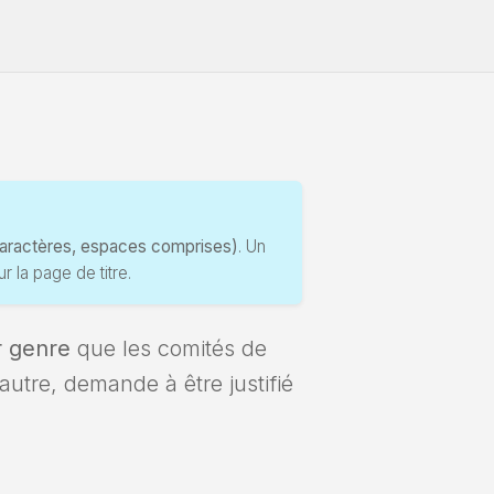
caractères, espaces comprises)
. Un
r la page de titre.
r genre
que les comités de
utre, demande à être justifié