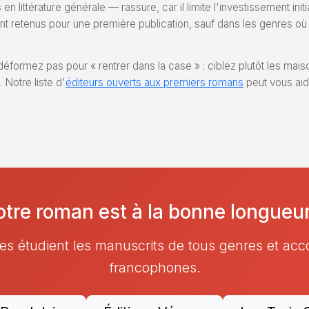
 littérature générale — rassure, car il limite l'investissement ini
 retenus pour une première publication, sauf dans les genres où l'
 déformez pas pour « rentrer dans la case » : ciblez plutôt les mais
Notre liste d'
éditeurs ouverts aux premiers romans
peut vous aide
otre roman est à la bonne longueur
es étudient les manuscrits de tous genres et ac
francophones.