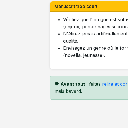
Manuscrit trop court
Vérifiez que l'intrigue est su
(enjeux, personnages seconda
N'étirez jamais artificiellement
qualité.
Envisagez un genre où le form
(novella, jeunesse).
Avant tout :
faites
relire et co
mais bavard.