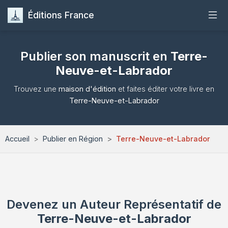
Éditions France
Accueil
Publier son manuscrit en
Terre-
Neuve-et-Labrador
Publier
Trouvez une
maison d'édition
et faites éditer votre livre en
Maisons d'Édition
Terre-Neuve-et-Labrador
Guides
Accueil
Publier en Région
Terre-Neuve-et-Labrador
Formation
Quiz
Devenez un Auteur Représentatif de
Contact
Terre-Neuve-et-Labrador