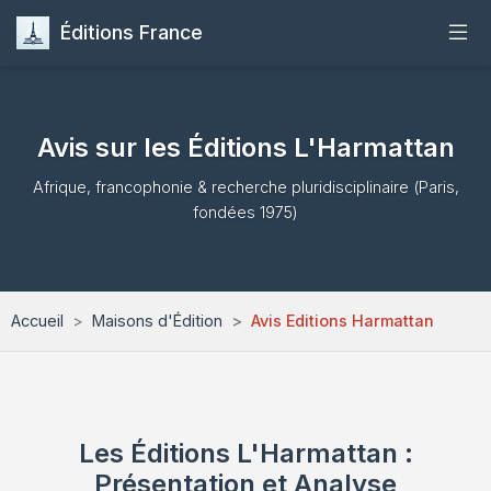
Éditions France
Accueil
Avis sur les Éditions L'Harmattan
Publier
Afrique, francophonie & recherche pluridisciplinaire (Paris,
fondées 1975)
Maisons d'Édition
Guides
Accueil
Maisons d'Édition
Avis Editions Harmattan
Formation
Quiz
Les Éditions L'Harmattan :
Contact
Présentation et Analyse