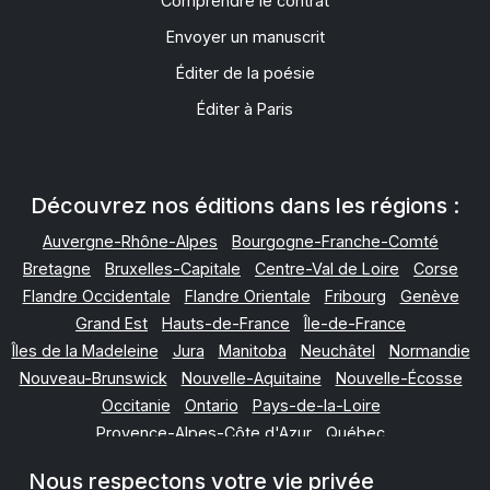
Comprendre le contrat
Envoyer un manuscrit
Éditer de la poésie
Éditer à Paris
Découvrez nos éditions dans les régions :
Auvergne-Rhône-Alpes
Bourgogne-Franche-Comté
Bretagne
Bruxelles-Capitale
Centre-Val de Loire
Corse
Flandre Occidentale
Flandre Orientale
Fribourg
Genève
Grand Est
Hauts-de-France
Île-de-France
Îles de la Madeleine
Jura
Manitoba
Neuchâtel
Normandie
Nouveau-Brunswick
Nouvelle-Aquitaine
Nouvelle-Écosse
Occitanie
Ontario
Pays-de-la-Loire
Provence-Alpes-Côte d'Azur
Québec
Terre-Neuve-et-Labrador
Valais
Vaud
Wallonie
Nous respectons votre vie privée