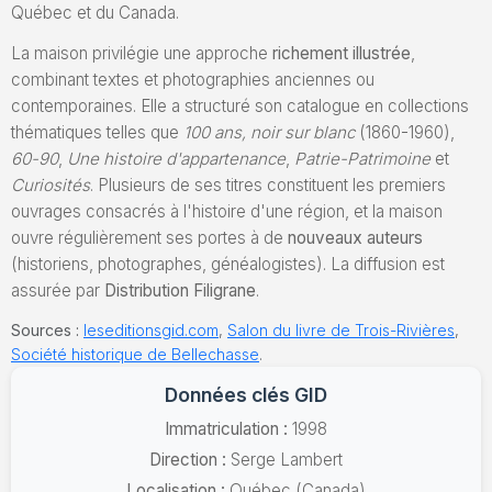
Québec et du Canada.
La maison privilégie une approche
richement illustrée
,
combinant textes et photographies anciennes ou
contemporaines. Elle a structuré son catalogue en collections
thématiques telles que
100 ans, noir sur blanc
(1860-1960),
60-90
,
Une histoire d'appartenance
,
Patrie-Patrimoine
et
Curiosités
. Plusieurs de ses titres constituent les premiers
ouvrages consacrés à l'histoire d'une région, et la maison
ouvre régulièrement ses portes à de
nouveaux auteurs
(historiens, photographes, généalogistes). La diffusion est
assurée par
Distribution Filigrane
.
Sources :
leseditionsgid.com
,
Salon du livre de Trois-Rivières
,
Société historique de Bellechasse
.
Données clés GID
Immatriculation :
1998
Direction :
Serge Lambert
Localisation :
Québec (Canada)