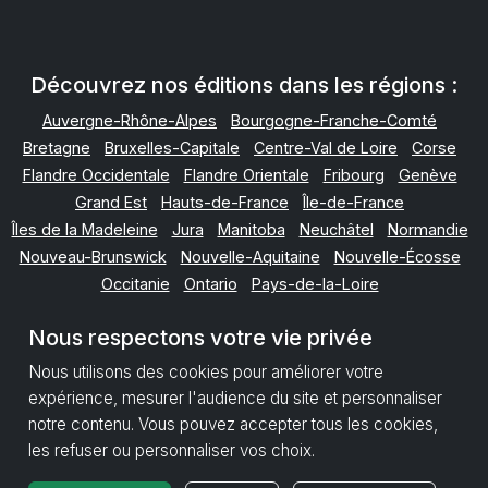
Découvrez nos éditions dans les régions :
Auvergne-Rhône-Alpes
Bourgogne-Franche-Comté
Bretagne
Bruxelles-Capitale
Centre-Val de Loire
Corse
Flandre Occidentale
Flandre Orientale
Fribourg
Genève
Grand Est
Hauts-de-France
Île-de-France
Îles de la Madeleine
Jura
Manitoba
Neuchâtel
Normandie
Nouveau-Brunswick
Nouvelle-Aquitaine
Nouvelle-Écosse
Occitanie
Ontario
Pays-de-la-Loire
Provence-Alpes-Côte d'Azur
Québec
Nous respectons votre vie privée
Terre-Neuve-et-Labrador
Valais
Vaud
Wallonie
Nous utilisons des cookies pour améliorer votre
expérience, mesurer l'audience du site et personnaliser
Mentions Légales
Politique de Données
notre contenu. Vous pouvez accepter tous les cookies,
Paramètres des cookies
les refuser ou personnaliser vos choix.
Retour en haut