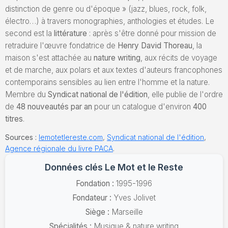
distinction de genre ou d'époque » (jazz, blues, rock, folk,
électro…) à travers monographies, anthologies et études. Le
second est la
littérature
: après s'être donné pour mission de
retraduire l'œuvre fondatrice de
Henry David Thoreau
, la
maison s'est attachée au
nature writing
, aux récits de voyage
et de marche, aux polars et aux textes d'auteurs francophones
contemporains sensibles au lien entre l'homme et la nature.
Membre du
Syndicat national de l'édition
, elle publie de l'ordre
de
48 nouveautés par an
pour un catalogue d'environ
400
titres
.
Sources :
lemotetlereste.com
,
Syndicat national de l'édition
,
Agence régionale du livre PACA
.
Données clés Le Mot et le Reste
Fondation :
1995-1996
Fondateur :
Yves Jolivet
Siège :
Marseille
Spécialités :
Musique & nature writing