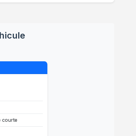
éhicule
e courte