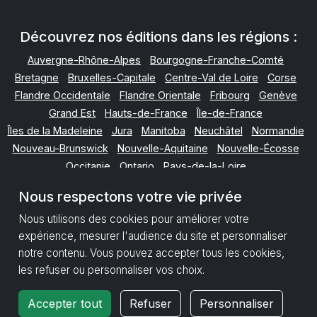
Découvrez nos éditions dans les régions :
Auvergne-Rhône-Alpes
Bourgogne-Franche-Comté
Bretagne
Bruxelles-Capitale
Centre-Val de Loire
Corse
Flandre Occidentale
Flandre Orientale
Fribourg
Genève
Grand Est
Hauts-de-France
Île-de-France
Îles de la Madeleine
Jura
Manitoba
Neuchâtel
Normandie
Nouveau-Brunswick
Nouvelle-Aquitaine
Nouvelle-Écosse
Occitanie
Ontario
Pays-de-la-Loire
Provence-Alpes-Côte d'Azur
Québec
Nous respectons votre vie privée
Terre-Neuve-et-Labrador
Valais
Vaud
Wallonie
Nous utilisons des cookies pour améliorer votre
expérience, mesurer l'audience du site et personnaliser
Mentions Légales
Politique de Données
notre contenu. Vous pouvez accepter tous les cookies,
Paramètres des cookies
les refuser ou personnaliser vos choix.
Retour en haut
Accepter tout
Refuser
Personnaliser