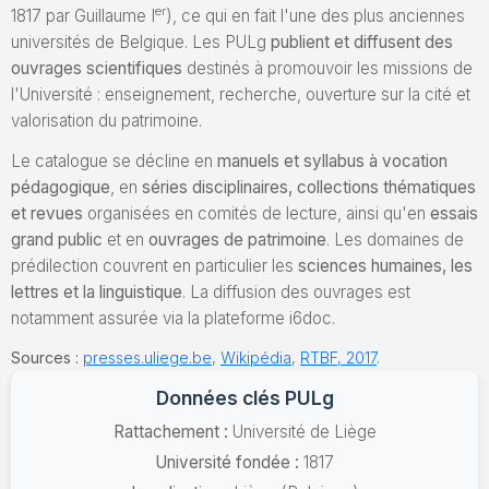
er
1817 par Guillaume I
), ce qui en fait l'une des plus anciennes
universités de Belgique. Les PULg
publient et diffusent des
ouvrages scientifiques
destinés à promouvoir les missions de
l'Université : enseignement, recherche, ouverture sur la cité et
valorisation du patrimoine.
Le catalogue se décline en
manuels et syllabus à vocation
pédagogique
, en
séries disciplinaires, collections thématiques
et revues
organisées en comités de lecture, ainsi qu'en
essais
grand public
et en
ouvrages de patrimoine
. Les domaines de
prédilection couvrent en particulier les
sciences humaines, les
lettres et la linguistique
. La diffusion des ouvrages est
notamment assurée via la plateforme i6doc.
Sources :
presses.uliege.be
,
Wikipédia
,
RTBF, 2017
.
Données clés PULg
Rattachement :
Université de Liège
Université fondée :
1817