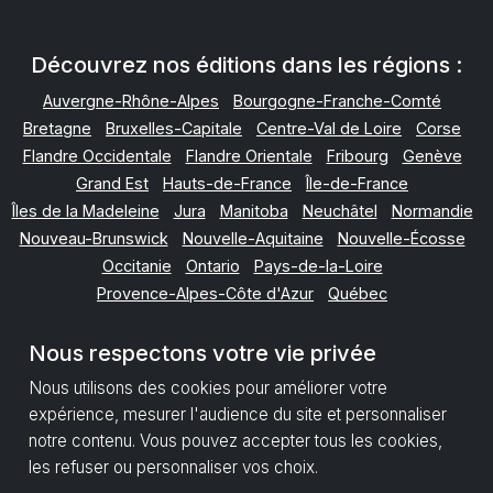
Découvrez nos éditions dans les régions :
Auvergne-Rhône-Alpes
Bourgogne-Franche-Comté
Bretagne
Bruxelles-Capitale
Centre-Val de Loire
Corse
Flandre Occidentale
Flandre Orientale
Fribourg
Genève
Grand Est
Hauts-de-France
Île-de-France
Îles de la Madeleine
Jura
Manitoba
Neuchâtel
Normandie
Nouveau-Brunswick
Nouvelle-Aquitaine
Nouvelle-Écosse
Occitanie
Ontario
Pays-de-la-Loire
Provence-Alpes-Côte d'Azur
Québec
Terre-Neuve-et-Labrador
Valais
Vaud
Wallonie
Nous respectons votre vie privée
Nous utilisons des cookies pour améliorer votre
Mentions Légales
Politique de Données
expérience, mesurer l'audience du site et personnaliser
Paramètres des cookies
notre contenu. Vous pouvez accepter tous les cookies,
Retour en haut
les refuser ou personnaliser vos choix.