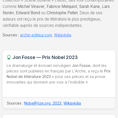
collection « Scène ouverte » (1989), des voix contemporaines
comme
Michel Vinaver
,
Fabrice Melquiot
,
Sarah Kane
,
Lars
Norén
,
Edward Bond
ou
Christophe Pellet
. Deux de ses
auteurs ont reçu le prix de littérature le plus prestigieux,
vérifiable auprès de sources indépendantes.
Sources :
arche-editeur.com
,
Wikipédia
.
Jon Fosse — Prix Nobel 2023
Le dramaturge et écrivain norvégien
Jon Fosse
, dont les
pièces sont publiées en français par L'Arche, a reçu le
Prix
Nobel de littérature 2023
« pour ses pièces et sa prose
innovantes qui donnent une voix à l'indicible ».
Sources :
NobelPrize.org, 2023
,
Wikipédia
.