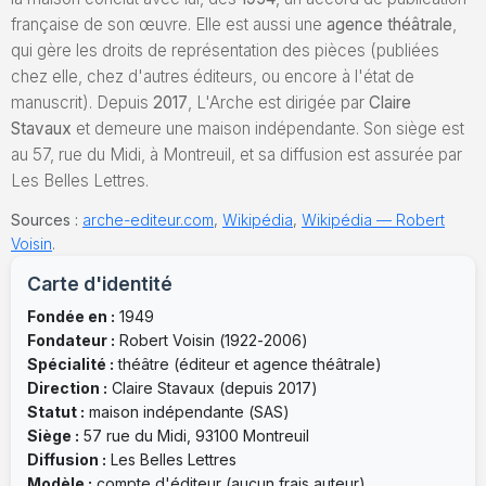
française de son œuvre. Elle est aussi une
agence théâtrale
,
qui gère les droits de représentation des pièces (publiées
chez elle, chez d'autres éditeurs, ou encore à l'état de
manuscrit). Depuis
2017
, L'Arche est dirigée par
Claire
Stavaux
et demeure une maison indépendante. Son siège est
au 57, rue du Midi, à Montreuil, et sa diffusion est assurée par
Les Belles Lettres.
Sources :
arche-editeur.com
,
Wikipédia
,
Wikipédia — Robert
Voisin
.
Carte d'identité
Fondée en :
1949
Fondateur :
Robert Voisin (1922-2006)
Spécialité :
théâtre (éditeur et agence théâtrale)
Direction :
Claire Stavaux (depuis 2017)
Statut :
maison indépendante (SAS)
Siège :
57 rue du Midi, 93100 Montreuil
Diffusion :
Les Belles Lettres
Modèle :
compte d'éditeur (aucun frais auteur)