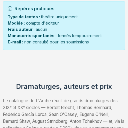
Repères pratiques
Type de textes :
théâtre uniquement
Modèle :
compte d'éditeur
Frais auteur :
aucun
Manuscrits spontanés :
fermés temporairement
E-mail :
non consulté pour les soumissions
Dramaturges, auteurs et prix
Le catalogue de L'Arche réunit de grands dramaturges des
e
e
XIX
et XX
siècles —
Bertolt Brecht
,
Thomas Bernhard
,
Federico García Lorca
,
Sean O'Casey
,
Eugene O'Neill
,
Bernard Shaw
,
August Strindberg
,
Anton Tchekhov
— et, via la