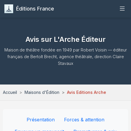
Éditions France
Accueil
Avis sur L'Arche Éditeur
Publier
Maison de théâtre fondée en 1949 par Robert Voisin — éditeur
français de Bertolt Brecht, agence théâtrale, direction Claire
Maisons d'Édition
Stavaux
Guides
Formation
Accueil
Maisons d'Édition
Avis Editions Arche
Quiz
Présentation
Forces & attention
Contact