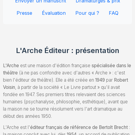
Envoyer un manuscrit
Dramaturges & prix
Envoyez un Manuscrit
Presse
Évaluation
Pour qui ?
FAQ
L'Arche Éditeur : présentation
L'Arche
est une maison d'édition française
spécialisée dans le
théâtre
(à ne pas confondre avec d'autres « Arche » : c'est
bien l'éditeur de théâtre). Elle a été créée en
1949
par
Robert
Voisin
, à partir de la société « Le Livre partout » qu'il avait
fondée en 1947. Ses premiers titres relevaient des sciences
humaines (psychanalyse, philosophie, esthétique), avant que
la maison ne se tourne résolument vers l'art dramatique au
début des années 1950.
L'Arche est l'
éditeur français de référence de Bertolt Brecht
:
la maison conclut avec lui, dès
1954
, un accord de publication