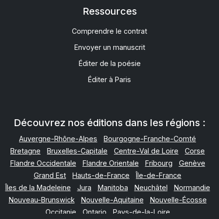
Ressources
Comprendre le contrat
Envoyer un manuscrit
Éditer de la poésie
Éditer à Paris
Découvrez nos éditions dans les régions :
Auvergne-Rhône-Alpes
Bourgogne-Franche-Comté
Bretagne
Bruxelles-Capitale
Centre-Val de Loire
Corse
Flandre Occidentale
Flandre Orientale
Fribourg
Genève
Grand Est
Hauts-de-France
Île-de-France
Îles de la Madeleine
Jura
Manitoba
Neuchâtel
Normandie
Nouveau-Brunswick
Nouvelle-Aquitaine
Nouvelle-Écosse
Occitanie
Ontario
Pays-de-la-Loire