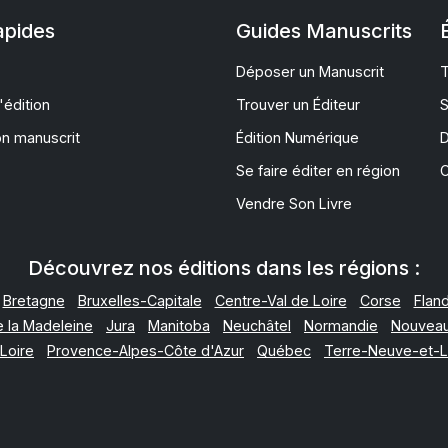
apides
Guides Manuscrits
Déposer un Manuscrit
T
'édition
Trouver un Éditeur
S
on manuscrit
Édition Numérique
D
Se faire éditer en région
C
Vendre Son Livre
Découvrez nos éditions dans les régions :
Bretagne
Bruxelles-Capitale
Centre-Val de Loire
Corse
Flan
e la Madeleine
Jura
Manitoba
Neuchâtel
Normandie
Nouveau
Loire
Provence-Alpes-Côte d'Azur
Québec
Terre-Neuve-et-L