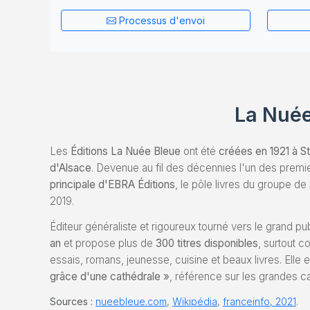
Processus d'envoi
La Nuée
Les
Éditions La Nuée Bleue
ont été
créées en 1921 à S
d'Alsace
. Devenue au fil des décennies l'un des premie
principale d'EBRA Éditions
, le pôle livres du groupe d
2019.
Éditeur généraliste et rigoureux tourné vers le grand p
an
et propose plus de
300 titres disponibles
, surtout c
essais, romans, jeunesse, cuisine et beaux livres. Ell
grâce d'une cathédrale »
, référence sur les grandes c
Sources :
nueebleue.com
,
Wikipédia
,
franceinfo, 2021
.