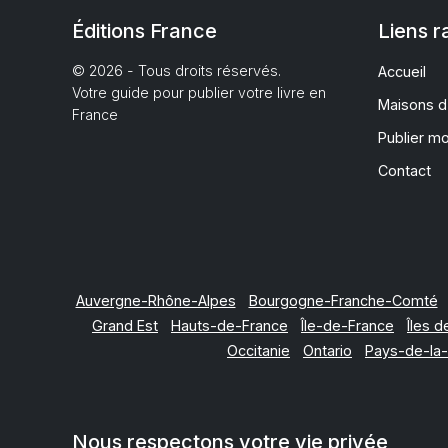
Éditions France
Liens r
© 2026 - Tous droits réservés.
Accueil
Votre guide pour publier votre livre en
Maisons d
France
Publier m
Contact
Auvergne-Rhône-Alpes
Bourgogne-Franche-Comté
Grand Est
Hauts-de-France
Île-de-France
Îles d
Occitanie
Ontario
Pays-de-la-
Nous respectons votre vie privée