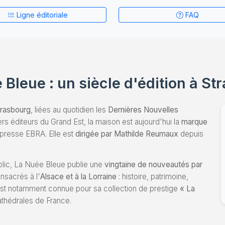
Ligne éditoriale
FAQ
 Bleue : un siècle d'édition à St
trasbourg
, liées au quotidien les
Dernières Nouvelles
rs éditeurs du Grand Est, la maison est aujourd'hui la
marque
e presse EBRA. Elle est
dirigée par Mathilde Reumaux
depuis
ublic, La Nuée Bleue publie une
vingtaine de nouveautés par
onsacrés à l'
Alsace et à la Lorraine
: histoire, patrimoine,
e est notamment connue pour sa collection de prestige
« La
athédrales de France.