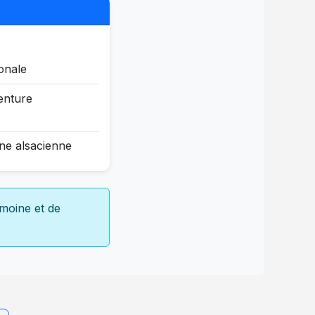
ionale
enture
ine alsacienne
imoine et de