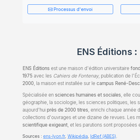
Processus d'envoi
ENS Éditions :
ENS Éditions
est une maison d'édition universitaire
fon
1975
avec les
Cahiers de Fontenay
, publication de l
2000
, la maison est installée sur le
campus René-Descar
Spécialisée en
sciences humaines et sociales
, elle cou
géographie, la sociologie, les sciences politiques, le
aujourd'hui
près de 2000 titres
, enrichi chaque année 
collections d'ouvrages et une dizaine de revues. Les ma
scientifique exigeant
, et les parutions sont proposées 
Sources :
ens-lyon.fr
,
Wikipédia
,
IdRef (ABES)
.