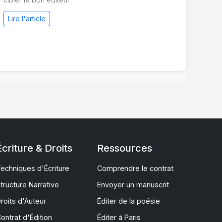
Lire l'article
Écriture & Droits
Ressources
echniques d'Écriture
Comprendre le contrat
tructure Narrative
Envoyer un manuscrit
roits d'Auteur
Éditer de la poésie
ontrat d'Édition
Éditer à Paris