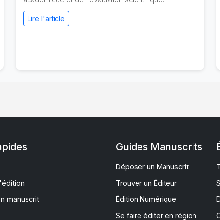
Lire l'article
apides
Guides Manuscrits
Déposer un Manuscrit
T
'édition
Trouver un Éditeur
S
on manuscrit
Édition Numérique
D
Se faire éditer en région
C