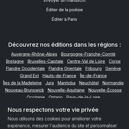
Envoyer un manuscrit
Éditer de la poésie
Éditer à Paris
Découvrez nos éditions dans les régions :
Auvergne-Rhône-Alpes
Bourgogne-Franche-Comté
Bretagne
Bruxelles-Capitale
Centre-Val de Loire
Corse
Flandre Occidentale
Flandre Orientale
Fribourg
Genève
Grand Est
Hauts-de-France
Île-de-France
Îles de la Madeleine
Jura
Manitoba
Neuchâtel
Normandie
Nouveau-Brunswick
Nouvelle-Aquitaine
Nouvelle-Écosse
Occitanie
Ontario
Pays-de-la-Loire
Provence-Alpes-Côte d'Azur
Québec
Nous respectons votre vie privée
Terre-Neuve-et-Labrador
Valais
Vaud
Wallonie
Nous utilisons des cookies pour améliorer votre
expérience, mesurer l'audience du site et personnaliser