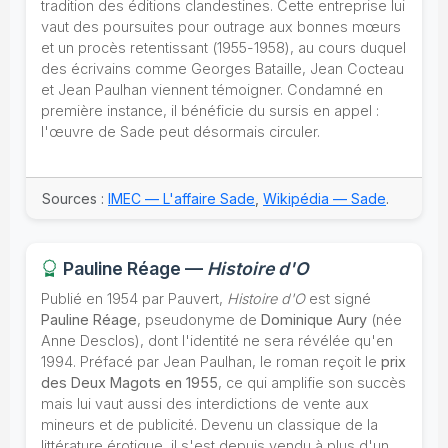
tradition des éditions clandestines. Cette entreprise lui
vaut des poursuites pour outrage aux bonnes mœurs
et un procès retentissant (1955-1958), au cours duquel
des écrivains comme Georges Bataille, Jean Cocteau
et Jean Paulhan viennent témoigner. Condamné en
première instance, il bénéficie du sursis en appel :
l'œuvre de Sade peut désormais circuler.
Sources :
IMEC — L'affaire Sade
,
Wikipédia — Sade
.
Pauline Réage —
Histoire d'O
Publié en 1954 par Pauvert,
Histoire d'O
est signé
Pauline Réage
, pseudonyme de
Dominique Aury
(née
Anne Desclos), dont l'identité ne sera révélée qu'en
1994. Préfacé par Jean Paulhan, le roman reçoit le
prix
des Deux Magots en 1955
, ce qui amplifie son succès
mais lui vaut aussi des interdictions de vente aux
mineurs et de publicité. Devenu un classique de la
littérature érotique, il s'est depuis vendu à plus d'un