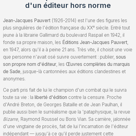
d'un éditeur hors norme
Jean-Jacques Pauvert
(1926-2014) est l'une des figures les
e
plus singulières de l'édition française du XX
siècle. Entré tout
jeune à la librairie Gallimard du boulevard Raspail en 1942, il
fonde sa propre maison, les
Éditions Jean-Jacques Pauvert
,
en 1947, alors qu'il a à peine 21 ans. Très vite, il choisit une voie
que personne n'avait osé suivre ouvertement : publier,
sous
son propre nom d'éditeur
, les
Œuvres complètes du marquis
de Sade
, jusque-là cantonnées aux éditions clandestines et
anonymes.
Ce parti pris fait de lui le champion d'un combat qui le suivra
toute sa vie : la
liberté d'édition
contre la censure. Proche
d'André Breton, de Georges Bataille et de Jean Paulhan, il
publie aussi bien le surréalisme que la 'pataphysique, la revue
Bizarre
, Raymond Roussel ou Boris Vian. Sa carrière, jalonnée
d'une vingtaine de procès, fait de lui l'incarnation de l'éditeur
indépendant — jusqu'à ce qu'il perde justement cette