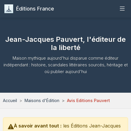
Éditions France
Accueil
Jean-Jacques Pauvert, l'éditeur de
Publier
la liberté
Maisons d'Édition
Maison mythique aujourd'hui disparue comme éditeur
indépendant : histoire, scandales littéraires sourcés, héritage et
où publier aujourd'hui
Guides
Formation
Accueil
Maisons d'Édition
Avis Editions Pauvert
Quiz
Contact
À savoir avant tout :
les Éditions Jean-Jacques