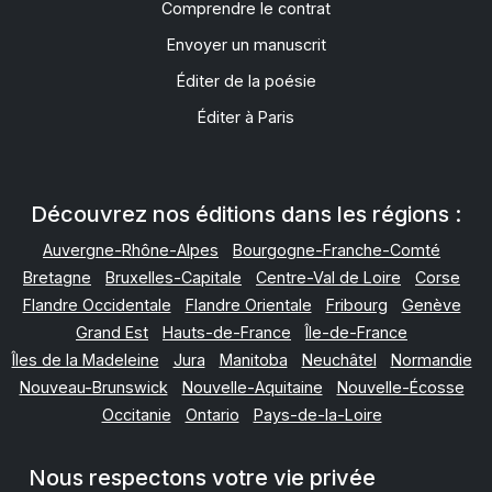
Comprendre le contrat
Envoyer un manuscrit
Éditer de la poésie
Éditer à Paris
Découvrez nos éditions dans les régions :
Auvergne-Rhône-Alpes
Bourgogne-Franche-Comté
Bretagne
Bruxelles-Capitale
Centre-Val de Loire
Corse
Flandre Occidentale
Flandre Orientale
Fribourg
Genève
Grand Est
Hauts-de-France
Île-de-France
Îles de la Madeleine
Jura
Manitoba
Neuchâtel
Normandie
Nouveau-Brunswick
Nouvelle-Aquitaine
Nouvelle-Écosse
Occitanie
Ontario
Pays-de-la-Loire
Provence-Alpes-Côte d'Azur
Québec
Terre-Neuve-et-Labrador
Valais
Vaud
Wallonie
Nous respectons votre vie privée