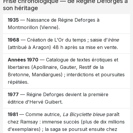
Frise chronologique — de Régine Deforges à
son héritage
1935
— Naissance de Régine Deforges à
Montmorillon (Vienne).
1968
— Création de L'Or du temps ; saisie d'
Irène
(attribué à Aragon) 48 h après sa mise en vente.
Années 1970
— Catalogue de textes érotiques et
libertaires (Apollinaire, Gautier, Restif de la
Bretonne, Mandiargues) ; interdictions et poursuites
répétées.
1977
— Régine Deforges devient la première
éditrice d'Hervé Guibert.
1981
— Comme autrice,
La Bicyclette bleue
paraît
chez Ramsay : immense succès (plus de dix millions
d'exemplaires) ; la saga se poursuit ensuite chez