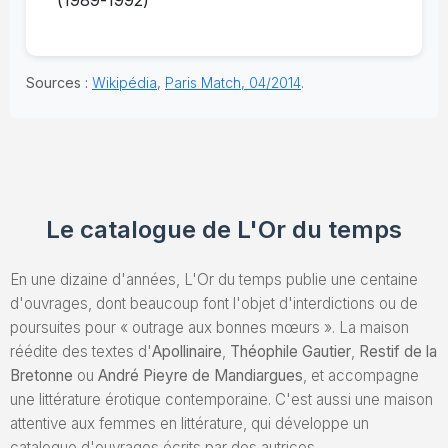
(1989-1992)
Sources :
Wikipédia
,
Paris Match, 04/2014
.
Le catalogue de L'Or du temps
En une dizaine d'années, L'Or du temps publie une centaine
d'ouvrages, dont beaucoup font l'objet d'interdictions ou de
poursuites pour « outrage aux bonnes mœurs ». La maison
réédite des textes d'
Apollinaire
,
Théophile Gautier
,
Restif de la
Bretonne
ou
André Pieyre de Mandiargues
, et accompagne
une littérature érotique contemporaine. C'est aussi une maison
attentive aux femmes en littérature, qui développe un
catalogue d'ouvrages écrits par des autrices.