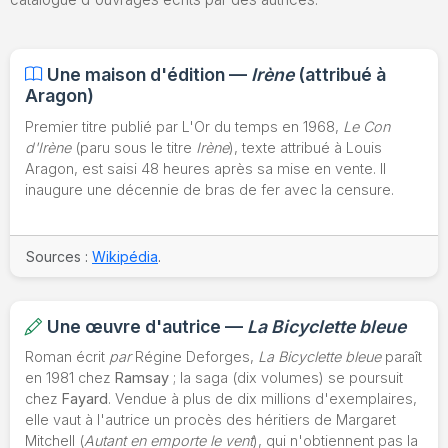
Une maison d'édition —
Irène
(attribué à
Aragon)
Premier titre publié par L'Or du temps en 1968,
Le Con
d'Irène
(paru sous le titre
Irène
), texte attribué à Louis
Aragon, est saisi 48 heures après sa mise en vente. Il
inaugure une décennie de bras de fer avec la censure.
Sources :
Wikipédia
.
Une œuvre d'autrice —
La Bicyclette bleue
Roman écrit
par
Régine Deforges,
La Bicyclette bleue
paraît
en 1981 chez
Ramsay
; la saga (dix volumes) se poursuit
chez
Fayard
. Vendue à plus de dix millions d'exemplaires,
elle vaut à l'autrice un procès des héritiers de Margaret
Mitchell (
Autant en emporte le vent
), qui n'obtiennent pas la