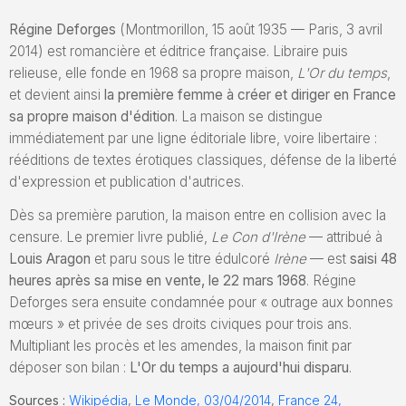
Régine Deforges
(Montmorillon, 15 août 1935 — Paris, 3 avril
2014) est romancière et éditrice française. Libraire puis
relieuse, elle fonde en 1968 sa propre maison,
L'Or du temps
,
et devient ainsi
la première femme à créer et diriger en France
sa propre maison d'édition
. La maison se distingue
immédiatement par une ligne éditoriale libre, voire libertaire :
rééditions de textes érotiques classiques, défense de la liberté
d'expression et publication d'autrices.
Dès sa première parution, la maison entre en collision avec la
censure. Le premier livre publié,
Le Con d'Irène
— attribué à
Louis Aragon
et paru sous le titre édulcoré
Irène
— est
saisi 48
heures après sa mise en vente, le 22 mars 1968
. Régine
Deforges sera ensuite condamnée pour « outrage aux bonnes
mœurs » et privée de ses droits civiques pour trois ans.
Multipliant les procès et les amendes, la maison finit par
déposer son bilan :
L'Or du temps a aujourd'hui disparu
.
Sources :
Wikipédia
,
Le Monde, 03/04/2014
,
France 24,